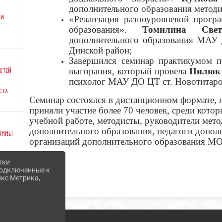
дополнительного образования метод
ки
«Реализация разноуровневой прогр
образования».
Томилина Свет
дополнительного образования МАУ
Динской район;
Завершился семинар практикумом п
стей
выгорания, который провела
Пилюк 
психолог МАУ ДО ЦТ ст. Новотитар
ста
Семинар состоялся в дистанционном формате,
приняли участие более 70 человек, среди кото
учебной работе, методисты, руководители мет
дополнительного образования, педагоги допол
раммы
организаций дополнительного образования МО
тки
 подключенные к
екс Метрика,