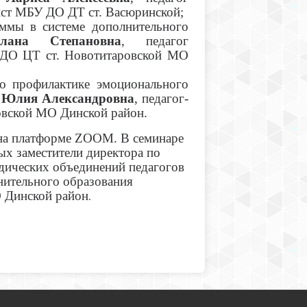
ист МБУ ДО ДТ ст. Васюринской;
аммы в системе дополнительного
лана Степановна
, педагог
 ДО ЦТ ст. Новотитаровской МО
о профилактике эмоционального
Юлия Александровна
, педагог-
овской МО Динской район.
 на платформе ZOOM. В семинаре
рых заместители директора по
одических объединений педагогов
нительного образования
 Динской район
.