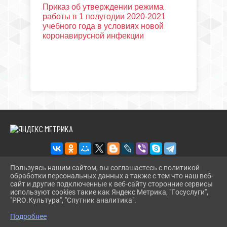
Приказ об утверждении режима
работы в 1 полугодии 2020-2021
учебного года в условиях новой
коронавирусной инфекции
Пользуясь нашим сайтом, вы соглашаетесь с политикой
обработки персональных данных а также с тем что наш веб-
2026 Г. CT.UODINSKOI.RU
сайт и другие подключенные к веб-сайту сторонние сервисы
ВХОД
используют cookies такие как Яндекс Метрика, "Госуслуги",
КАРТА САЙТА
"PRO.Культура", "Спутник аналитика".
^
ПОЛИТИКА ОБРАБОТКИ ПЕРСОНАЛЬНЫХ ДАННЫХ
Подробнее