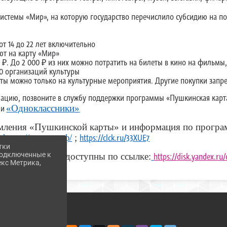
й системы «Мир», на которую государство перечислило субсидию на 
от 14 до 22 лет включительно
ют на карту «Мир»
 ₽. До 2 000 ₽ из них можно потратить на билеты в кино на фильм
00 организаций культуры
рты можно только на культурные мероприятия. Другие покупки зап
цию, позвоните в службу поддержки программы «Пушкинская карта»
ли
«Одноклассники»
мления «Пушкинской карты» и информация по програ
;
https://пушка.рф/
;
https://clck.ru/33XUE7
тки
 подключенные к
 по программе доступны по сcылке:
https://disk.yandex.r
екс Метрика,