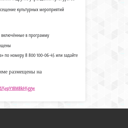
посещение культурных мероприятий
ы, включённые в программу
рещены
 по номеру 8 800 100-06-45 или задайте
мме размещены на
u/d/5epY18M8kH5ggw