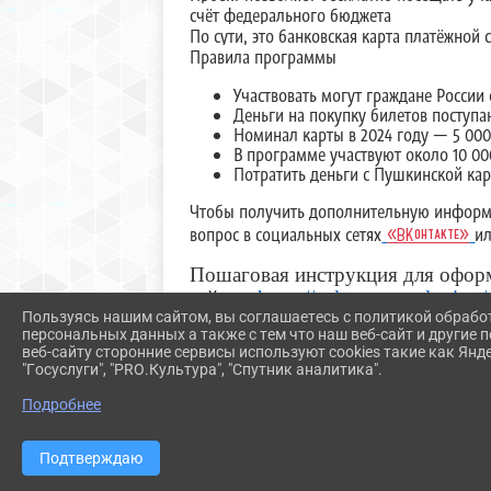
счёт федерального бюджета
По сути, это банковская карта платёжно
Правила программы
Участвовать могут граждане России 
Деньги на покупку билетов поступа
Номинал карты в 2024 году — 5 000
В программе участвуют около 10 0
Потратить деньги с Пушкинской ка
Чтобы получить дополнительную информа
вопрос в социальных сетях
и
«ВКонтакте»
Пошаговая инструкция для офор
сайтах:
https://culture.gosuslugi.ru/
Пользуясь нашим сайтом, вы соглашаетесь с политикой обрабо
персональных данных а также с тем что наш веб-сайт и другие
Визуальные рекламные материалы
веб-сайту сторонние сервисы используют cookies такие как Янд
"Госуслуги", "PRO.Культура", "Спутник аналитика".
Подробнее
Подтверждаю