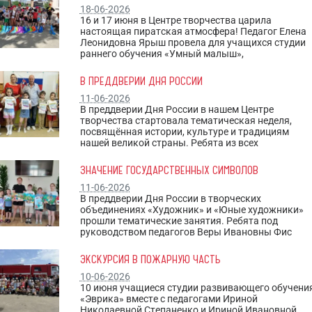
18-06-2026
16 и 17 июня в Центре творчества царила
настоящая пиратская атмосфера! Педагог Елена
Леонидовна Ярыш провела для учащихся студии
раннего обучения «Умный малыш»,
В ПРЕДДВЕРИИ ДНЯ РОССИИ
11-06-2026
В преддверии Дня России в нашем Центре
творчества стартовала тематическая неделя,
посвящённая истории, культуре и традициям
нашей великой страны. Ребята из всех
ЗНАЧЕНИЕ ГОСУДАРСТВЕННЫХ СИМВОЛОВ
11-06-2026
В преддверии Дня России в творческих
объединениях «Художник» и «Юные художники»
прошли тематические занятия. Ребята под
руководством педагогов Веры Ивановны Фис
ЭКСКУРСИЯ В ПОЖАРНУЮ ЧАСТЬ
10-06-2026
10 июня учащиеся студии развивающего обучени
«Эврика» вместе с педагогами Ириной
Николаевной Степаненко и Ириной Ивановной