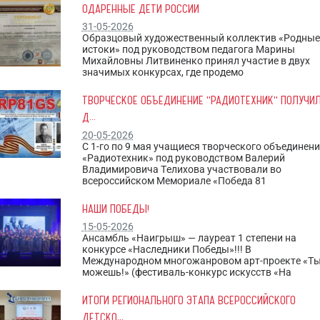
ОДАРЕННЫЕ ДЕТИ РОССИИ
31-05-2026
Образцовый художественный коллектив «Родные
истоки» под руководством педагога Марины
Михайловны Литвиненко принял участие в двух
значимых конкурсах, где продемо
ТВОРЧЕСКОЕ ОБЪЕДИНЕНИЕ "РАДИОТЕХНИК" ПОЛУЧИ
Д...
20-05-2026
С 1-го по 9 мая учащиеся творческого объединен
«Радиотехник» под руководством Валерий
Владимировича Телихова участвовали во
всероссийском Мемориале «Победа 81
НАШИ ПОБЕДЫ!
15-05-2026
Ансамбль «Наигрыш» — лауреат 1 степени на
конкурсе «Наследники Победы»!!! В
Международном многожанровом арт-проекте «Т
можешь!» (фестиваль-конкурс искусств «На
ИТОГИ РЕГИОНАЛЬНОГО ЭТАПА ВСЕРОССИЙСКОГО
ДЕТСКО...