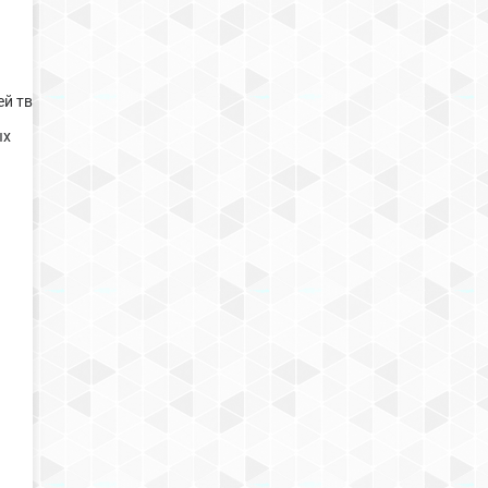
ей творить
ых