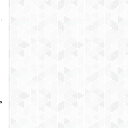
я
у
ия
»