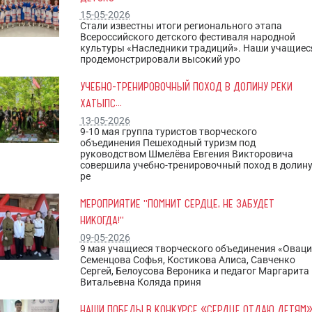
15-05-2026
Стали известны итоги регионального этапа
Всероссийского детского фестиваля народной
культуры «Наследники традиций». Наши учащиес
продемонстрировали высокий уро
УЧЕБНО-ТРЕНИРОВОЧНЫЙ ПОХОД В ДОЛИНУ РЕКИ
ХАТЫПС...
13-05-2026
9-10 мая группа туристов творческого
объединения Пешеходный туризм под
руководством Шмелёва Евгения Викторовича
совершила учебно-тренировочный поход в долин
ре
МЕРОПРИЯТИЕ "ПОМНИТ СЕРДЦЕ, НЕ ЗАБУДЕТ
НИКОГДА!"
09-05-2026
9 мая учащиеся творческого объединения «Овац
Семенцова Софья, Костикова Алиса, Савченко
Сергей, Белоусова Вероника и педагог Маргарита
Витальевна Коляда приня
НАШИ ПОБЕДЫ В КОНКУРСЕ «СЕРДЦЕ ОТДАЮ ДЕТЯМ