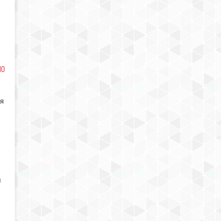
ЛО
ия
ы