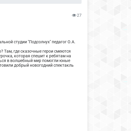
27
ьной студии "Подсолнух" педагог О.А.
о? Там, где сказочные герои смеются
гурочка, которая спешит к ребятам на
ться в волшебный мир помогли юные
отовили добрый новогодний спектакль