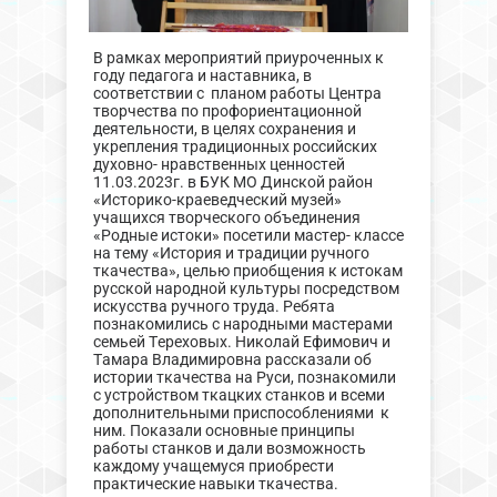
В рамках мероприятий приуроченных к
году педагога и наставника, в
соответствии с планом работы Центра
творчества по профориентационной
деятельности, в целях сохранения и
укрепления традиционных российских
духовно- нравственных ценностей
11.03.2023г. в БУК МО Динской район
«Историко-краеведческий музей»
учащихся творческого объединения
«Родные истоки» посетили мастер- классе
на тему «История и традиции ручного
ткачества», целью приобщения к истокам
русской народной культуры посредством
искусства ручного труда. Ребята
познакомились с народными мастерами
семьей Тереховых. Николай Ефимович и
Тамара Владимировна рассказали об
истории ткачества на Руси, познакомили
с устройством ткацких станков и всеми
дополнительными приспособлениями к
ним. Показали основные принципы
работы станков и дали возможность
каждому учащемуся приобрести
практические навыки ткачества.