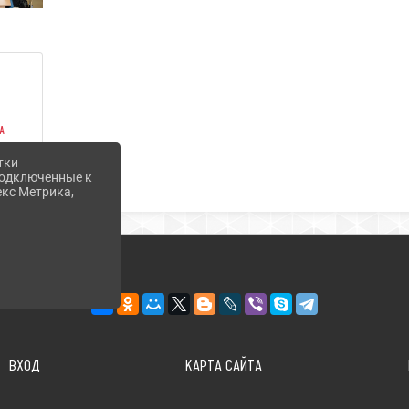
а
У
тки
 подключенные к
екс Метрика,
ВХОД
КАРТА САЙТА