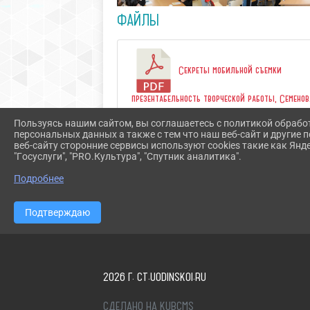
ФАЙЛЫ
Секреты мобильной съемки
презентабельность творческой работы, Семенов
А.В. педагог дополнительного образования МБ
Пользуясь нашим сайтом, вы соглашаетесь с политикой обрабо
ДО ДТ ст. Васюринской (3.4 MiB)
персональных данных а также с тем что наш веб-сайт и другие
веб-сайту сторонние сервисы используют cookies такие как Янд
"Госуслуги", "PRO.Культура", "Спутник аналитика".
Подробнее
Подтверждаю
2026 Г. CT.UODINSKOI.RU
СДЕЛАНО НА KUBCMS