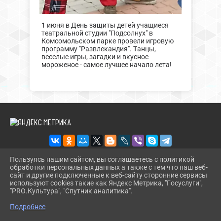
1 июня в День защиты детей учащиеся
театральной студии "Подсолнух" в
Комсомольском парке провели игровую
программу "Развлекандия". Танцы,
веселые игры, загадки и вкусное
мороженое - самое лучшее начало лета!
Пользуясь нашим сайтом, вы соглашаетесь с политикой
обработки персональных данных а также с тем что наш веб-
2026 Г. CT.UODINSKOI.RU
сайт и другие подключенные к веб-сайту сторонние сервисы
ВХОД
используют cookies такие как Яндекс Метрика, "Госуслуги",
КАРТА САЙТА
"PRO.Культура", "Спутник аналитика".
^
ПОЛИТИКА ОБРАБОТКИ ПЕРСОНАЛЬНЫХ ДАННЫХ
Подробнее