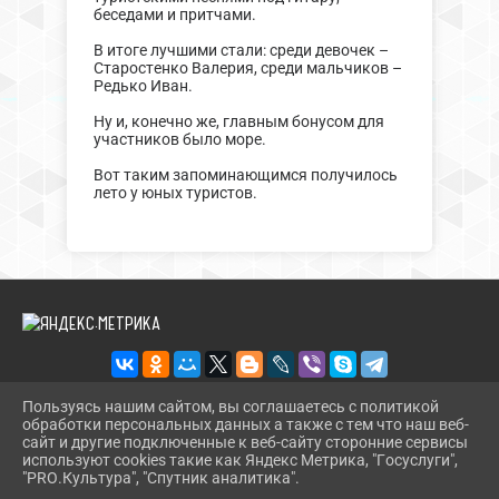
беседами и притчами.
В итоге лучшими стали: среди девочек –
Старостенко Валерия, среди мальчиков –
Редько Иван.
Ну и, конечно же, главным бонусом для
участников было море.
Вот таким запоминающимся получилось
лето у юных туристов.
Пользуясь нашим сайтом, вы соглашаетесь с политикой
обработки персональных данных а также с тем что наш веб-
2026 Г. CT.UODINSKOI.RU
сайт и другие подключенные к веб-сайту сторонние сервисы
ВХОД
используют cookies такие как Яндекс Метрика, "Госуслуги",
КАРТА САЙТА
"PRO.Культура", "Спутник аналитика".
^