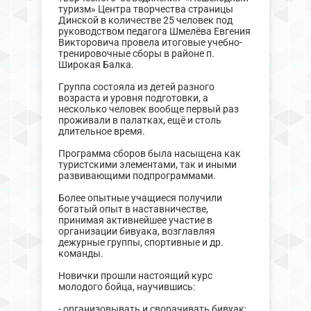
туризм» Центра творчества страницы
Динской в количестве 25 человек под
руководством педагога Шмелёва Евгения
Викторовича провела итоговые учебно-
тренировочные сборы в районе п.
Широкая Балка.
Группа состояла из детей разного
возраста и уровня подготовки, а
несколько человек вообще первый раз
проживали в палатках, ещё и столь
длительное время.
Программа сборов была насыщена как
туристскими элементами, так и иными
развивающими подпрограммами.
Более опытные учащиеся получили
богатый опыт в наставничестве,
принимая активнейшее участие в
организации бивуака, возглавляя
дежурные группы, спортивные и др.
команды.
Новички прошли настоящий курс
молодого бойца, научившись:
- организовывать и сворачивать бивуак;