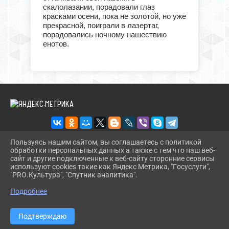
скалолазании, порадовали глаз
красками осени, пока не золотой, но уже
прекрасной, поиграли в лазертаг,
порадовались ночному нашествию
енотов.
Пользуясь нашим сайтом, вы соглашаетесь с политикой
обработки персональных данных а также с тем что наш веб-
2026 Г. CT.UODINSKOI.RU
сайт и другие подключенные к веб-сайту сторонние сервисы
ВХОД
используют cookies такие как Яндекс Метрика, "Госуслуги",
КАРТА САЙТА
"PRO.Культура", "Спутник аналитика".
^
ПОЛИТИКА ОБРАБОТКИ ПЕРСОНАЛЬНЫХ ДАННЫХ
Подробнее
СДЕЛАНО НА KUBCMS
РАЗРАБОТКА И ПОДДЕРЖКА
Подтверждаю