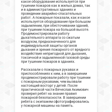
какое оборудование используется при
тушении пожаров как в жилых домах, так
и в административных зданиях и
проведении аварийно-спасательных
работ. А пожарные показали, как и какое
используется оборудование при большом
задымлении, при обесточивании зданий,
при тушении пожара на большой высоте.
Продемонстрировали работу
дыхательного аппарата со сжатым
воздухом, предназначенного для
индивидуальной защиты органов
дыхания и зрения пожарного от вредного
воздействия непригодной для дыхания,
токсичной и задымленной газовой среды
при тушении пожаров в зданиях.
Рассказали о пожарных рукавах и
приспособлениях к ним, а в завершении
продемонстрировали работу при тушении
с пожарным рукавами, чем вызвали
настоящий восторг у детей. После
практической части Вячеслав Акимович
проверил ребят на знание правил
пожарной безопасности. В завершении
ребята с экипажем сфотографировались
у пожарной машины на память.