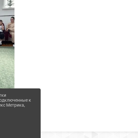
тки
 подключенные к
екс Метрика,