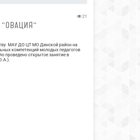
21
 "ОВАЦИЯ"
ству МАУ ДО ЦТ МО Динской район на
льных компетенций молодых педагогов
ло проведено открытое занятие в
.А.).