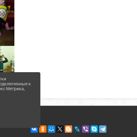
тки
 подключенные к
екс Метрика,