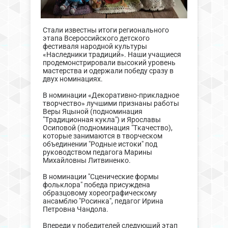
Стали известны итоги регионального
этапа Всероссийского детского
фестиваля народной культуры
«Наследники традиций». Наши учащиеся
продемонстрировали высокий уровень
мастерства и одержали победу сразу в
двух номинациях.
В номинации «Декоративно-прикладное
творчество» лучшими признаны работы
Веры Яцыной (подноминация
"Традиционная кукла") и Ярославы
Осиповой (подноминация "Ткачество),
которые занимаются в творческом
объединении "Родные истоки" под
руководством педагога Марины
Михайловны Литвиненко.
В номинации "Сценические формы
фольклора" победа присуждена
образцовому хореографическому
ансамблю "Росинка", педагог Ирина
Петровна Чандола.
Впереди у победителей следующий этап