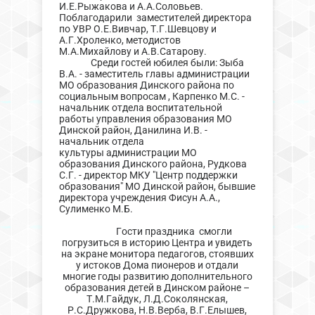
И.Е.Рыжакова и А.А.Соловьев.
Поблагодарили заместителей директора
по УВР О.Е.Вивчар, Т.Г.Шевцову и
А.Г.Хроленко, методистов
М.А.Михайлову и А.В.Сатарову.
Среди гостей юбилея были: Зыба
В.А. - заместитель главы администрации
МО образования Динского района по
социальным вопросам , Карпенко М.С. -
начальник отдела воспитательной
работы управления образования МО
Динской район, Данилина И.В. -
начальник отдела
культуры администрации МО
образования Динского района, Рудкова
С.Г. - директор МКУ "Центр поддержки
образования" МО Динской район, бывшие
директора учреждения Фисун А.А.,
Сулименко М.Б.
Гости праздника смогли
погрузиться в историю Центра и увидеть
на экране монитора педагогов, стоявших
у истоков Дома пионеров и отдали
многие годы развитию дополнительного
образования детей в Динском районе –
Т.М.Гайдук, Л.Д.Соколянская,
Р.С.Дружкова, Н.В.Верба, В.Г.Елышев,