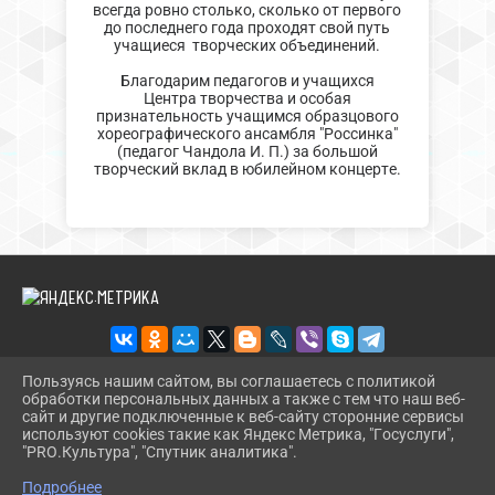
всегда ровно столько, сколько от первого
до последнего года проходят свой путь
учащиеся творческих объединений.
Благодарим педагогов и учащихся
Центра творчества и особая
признательность учащимся образцового
хореографического ансамбля "Россинка"
(педагог Чандола И. П.) за большой
творческий вклад в юбилейном концерте.
Пользуясь нашим сайтом, вы соглашаетесь с политикой
обработки персональных данных а также с тем что наш веб-
2026 Г. CT.UODINSKOI.RU
сайт и другие подключенные к веб-сайту сторонние сервисы
ВХОД
используют cookies такие как Яндекс Метрика, "Госуслуги",
КАРТА САЙТА
"PRO.Культура", "Спутник аналитика".
^
ПОЛИТИКА ОБРАБОТКИ ПЕРСОНАЛЬНЫХ ДАННЫХ
Подробнее