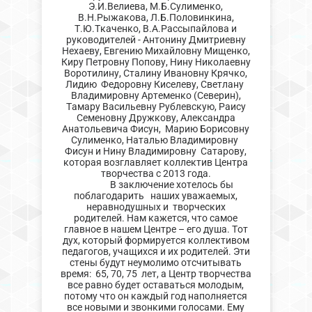
Э.И.Велиева, М.Б.Сулименко,
В.Н.Рыжакова, Л.Б.Половинкина,
Т.Ю.Ткаченко, В.А.Рассыпайлова и
руководителей -
Антонину Дмитриевну
Нехаеву, Евгению Михайловну Мищенко,
Киру Петровну Попову, Нину Николаевну
Воротилину, Сталину Ивановну Крячко,
Лидию Федоровну Киселеву, Светлану
Владимировну Артеменко (Северин),
Тамару Васильевну Рублевскую, Раису
Семеновну Дружкову, Александра
Анатольевича Фисун, Марию Борисовну
Сулименко, Наталью Владимировну
Фисун и Нину Владимировну Сатарову,
которая возглавляет коллектив Центра
творчества с 2013 года.
В заключение хотелось бы
поблагодарить наших уважаемых,
неравнодушных и творческих
родителей. Нам кажется, что самое
главное в нашем Центре – его душа. Тот
дух, который формируется коллективом
педагогов, учащихся и их родителей. Эти
стены будут неумолимо отсчитывать
время: 65, 70, 75 лет, а Центр творчества
все равно будет оставаться молодым,
потому что он каждый год наполняется
все новыми и звонкими голосами. Ему