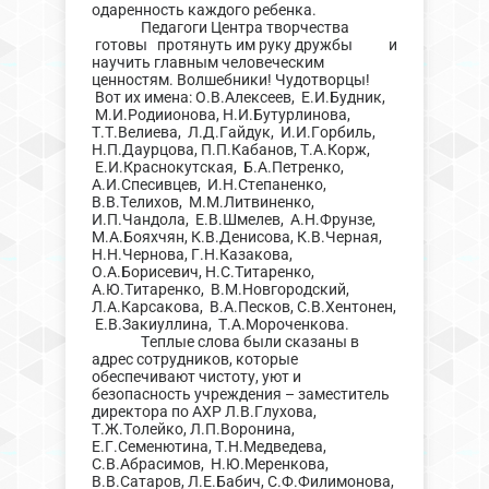
одаренность каждого ребенка.
Педагоги Центра творчества
готовы протянуть им руку дружбы и
научить главным человеческим
ценностям. Волшебники! Чудотворцы!
Вот их имена: О.В.Алексеев, Е.И.Будник,
М.И.Родиионова, Н.И.Бутурлинова,
Т.Т.Велиева, Л.Д.Гайдук, И.И.Горбиль,
Н.П.Даурцова, П.П.Кабанов, Т.А.Корж,
Е.И.Краснокутская, Б.А.Петренко,
А.И.Спесивцев, И.Н.Степаненко,
В.В.Телихов, М.М.Литвиненко,
И.П.Чандола, Е.В.Шмелев, А.Н.Фрунзе,
М.А.Бояхчян, К.В.Денисова, К.В.Черная,
Н.Н.Чернова, Г.Н.Казакова,
О.А.Борисевич, Н.С.Титаренко,
А.Ю.Титаренко, В.М.Новгородский,
Л.А.Карсакова, В.А.Песков, С.В.Хентонен,
Е.В.Закиуллина, Т.А.Мороченкова.
Теплые слова были сказаны в
адрес сотрудников, которые
обеспечивают чистоту, уют и
безопасность учреждения – заместитель
директора по АХР Л.В.Глухова,
Т.Ж.Толейко, Л.П.Воронина,
Е.Г.Семенютина, Т.Н.Медведева,
С.В.Абрасимов, Н.Ю.Меренкова,
В.В.Сатаров, Л.Е.Бабич, С.Ф.Филимонова,