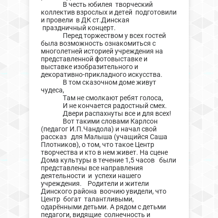
В честь юбилея творческий
коллектив взрослых и детей подготовили
и провели в ДК ст.Динская
праздничный концерт.
Перед торжеством у всех гостей
была возможность ознакомиться с
многолетней историей учреждения на
представленной фотовыставке и
выставке изобразительного и
декоративно-прикладного искусства.
В том сказочном доме живут
чудеса,
Там не смолкают ребят голоса,
И не кончается радостный смех.
Двери распахнуты все и для всех!
Вот такими словами Карлсон
(педагог И.П.Чандола) и начал свой
рассказ для Малыша (учащийся Саша
Плотников), о том, что такое Центр
творчества и кто в нем живет. На сцене
Дома культуры в течение 1,5 часов были
представлены все направления
деятельности и успехи нашего
учреждения. Родители и жители
Динского района воочию увидели, что
Центр богат талантливыми,
одарёнными детьми. А рядом с детьми
педагоги, видящие солнечность и