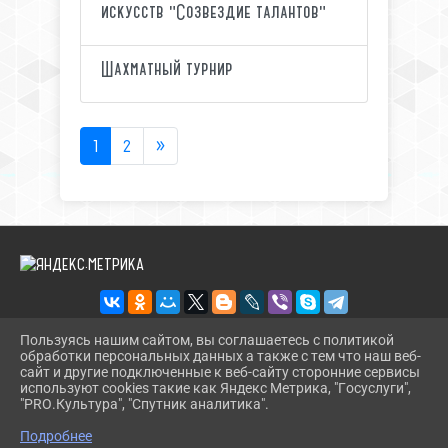
искусств "Созвездие талантов"
Шахматный турнир
1
2
»
Пользуясь нашим сайтом, вы соглашаетесь с политикой
обработки персональных данных а также с тем что наш веб-
2026 Г. CT.UODINSKOI.RU
сайт и другие подключенные к веб-сайту сторонние сервисы
ВХОД
используют cookies такие как Яндекс Метрика, "Госуслуги",
КАРТА САЙТА
"PRO.Культура", "Спутник аналитика".
^
ПОЛИТИКА ОБРАБОТКИ ПЕРСОНАЛЬНЫХ ДАННЫХ
Подробнее